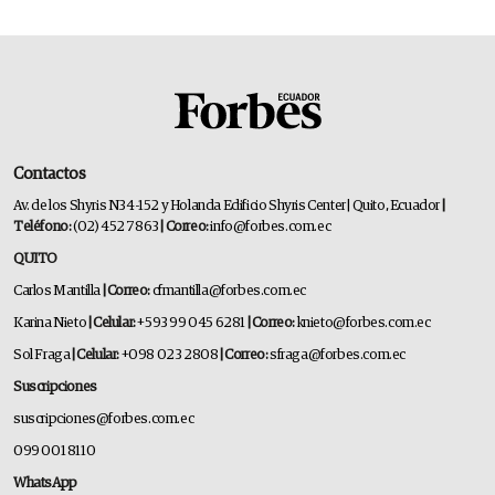
Contactos
Av. de los Shyris N34-152 y Holanda Edificio Shyris Center | Quito, Ecuador
|
Teléfono:
(02) 452 7863
| Correo:
info@forbes.com.ec
QUITO
Carlos Mantilla
| Correo:
cfmantilla@forbes.com.ec
Karina Nieto
| Celular:
+593 99 045 6281
| Correo:
knieto@forbes.com.ec
Sol Fraga
| Celular:
+098 023 2808
| Correo:
sfraga@forbes.com.ec
Suscripciones
suscripciones@forbes.com.ec
099 001 8110
WhatsApp