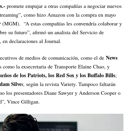
.-
promete empujar a otras compañías a negociar nuevos
“streaming”, como hizo Amazon con la compra en mayo
r
(MGM). “A estas compañías les convendría colaborar y
bre su futuro”, afirmó un analista del Servicio de
, en declaraciones al Journal.
News
ejecutivos de medios de comunicación, como el de
os como la exsecretaria de Transporte Elaine Chao, y
ueños de los Patriots, los Red Sox y los Buffalo Bills
;
dam Silve
r, según la revista Variety. Tampoco faltarán
como los presentadores Diane Sawyer y Anderson Cooper o
d”, Vince Gilligan.