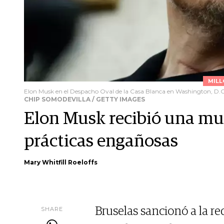
MILL
Elon Musk en el Despacho Oval de la Casa Blanca en Washington, D.C.
CHIP SOMODEVILLA / GETTY IMAGES
Elon Musk recibió una mul
prácticas engañosas
Mary Whitfill Roeloffs
SHARE
Bruselas sancionó a la red