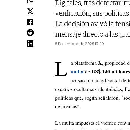
Digitales, tras detectar i
verificación, sus política
La decisión avivó la ten
mensaje directo a las gr
5 Diciembre de 2025 13.49
L
X,
a plataforma
propiedad 
multa
US$ 140 millones
de
acusaron a la red social de
usuarios ocultar sus identidades, ll
políticas que, según señalaron, "so
de cuentas".
La multa impuesta el viernes convi