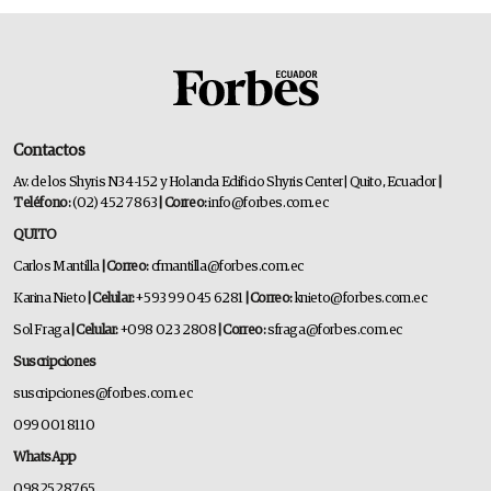
Contactos
Av. de los Shyris N34-152 y Holanda Edificio Shyris Center | Quito, Ecuador
|
Teléfono:
(02) 452 7863
| Correo:
info@forbes.com.ec
QUITO
Carlos Mantilla
| Correo:
cfmantilla@forbes.com.ec
Karina Nieto
| Celular:
+593 99 045 6281
| Correo:
knieto@forbes.com.ec
Sol Fraga
| Celular:
+098 023 2808
| Correo:
sfraga@forbes.com.ec
Suscripciones
suscripciones@forbes.com.ec
099 001 8110
WhatsApp
0982528765