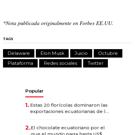
*Nota publicada originalmente en Forbes EE.UU.
TAGS
Delaware
Elon Musk
Juicio
Octubre
Plataforma
Redes sociales
Twitter
Popular
1.
Estas 20 florícolas dominaron las
exportaciones ecuatorianas de la
industria en 2025
2.
El chocolate ecuatoriano por el
que el mundo paga hasta US$