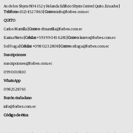
Av. de los Shyris N34-152 y Holanda Edificio Shyris Center | Quito, Ecuador
|
Teléfono:
(02) 452 7863
| Correo:
info@forbes.com.ec
QUITO
Carlos Mantilla
| Correo:
cfmantilla@forbes.com.ec
Karina Nieto
| Celular:
+593 99 045 6281
| Correo:
knieto@forbes.com.ec
Sol Fraga
| Celular:
+098 023 2808
| Correo:
sfraga@forbes.com.ec
Suscripciones
suscripciones@forbes.com.ec
099 001 8110
WhatsApp
0982528765
Buzón ciudadano
info@forbes.com.ec
Código de ética