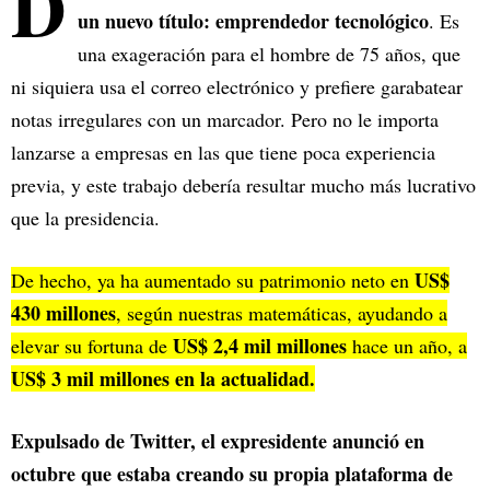
D
un nuevo título: emprendedor tecnológico
. Es
una exageración para el hombre de 75 años, que
ni siquiera usa el correo electrónico y prefiere garabatear
notas irregulares con un marcador. Pero no le importa
lanzarse a empresas en las que tiene poca experiencia
previa, y este trabajo debería resultar mucho más lucrativo
que la presidencia.
US$
De hecho, ya ha aumentado su patrimonio neto en
430 millones
, según nuestras matemáticas, ayudando a
US$ 2,4 mil millones
elevar su fortuna de
hace un año, a
US$ 3 mil millones en la actualidad.
Expulsado de Twitter, el expresidente anunció en
octubre que estaba creando su propia plataforma de