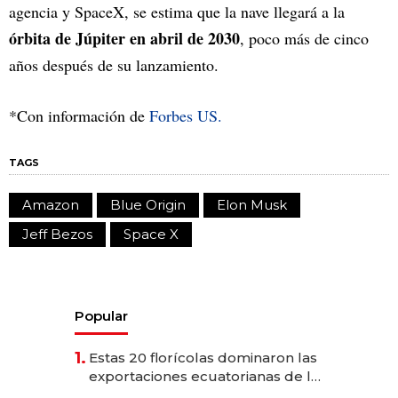
agencia y SpaceX, se estima que la nave llegará a la
órbita de Júpiter en abril de 2030
, poco más de cinco
años después de su lanzamiento.
*Con información de
Forbes US.
TAGS
Amazon
Blue Origin
Elon Musk
Jeff Bezos
Space X
Popular
1.
Estas 20 florícolas dominaron las
exportaciones ecuatorianas de la
industria en 2025