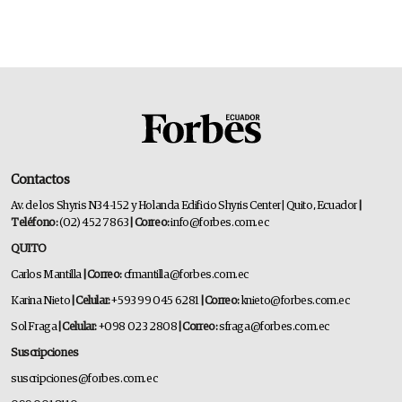
Contactos
Av. de los Shyris N34-152 y Holanda Edificio Shyris Center | Quito, Ecuador
|
Teléfono:
(02) 452 7863
| Correo:
info@forbes.com.ec
QUITO
Carlos Mantilla
| Correo:
cfmantilla@forbes.com.ec
Karina Nieto
| Celular:
+593 99 045 6281
| Correo:
knieto@forbes.com.ec
Sol Fraga
| Celular:
+098 023 2808
| Correo:
sfraga@forbes.com.ec
Suscripciones
suscripciones@forbes.com.ec