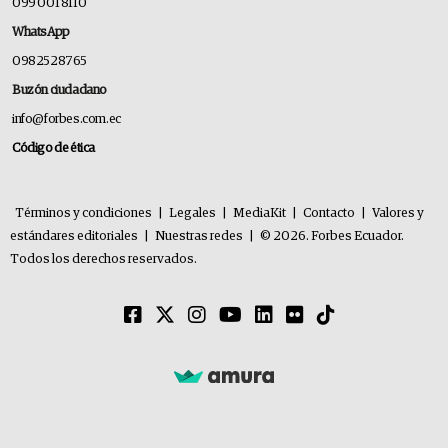
099 001 8110
WhatsApp
0982528765
Buzón ciudadano
info@forbes.com.ec
Código de ética
Términos y condiciones
|
Legales
|
MediaKit
|
Contacto
|
Valores y
estándares editoriales
|
Nuestras redes
|
© 2026. Forbes Ecuador.
Todos los derechos reservados.