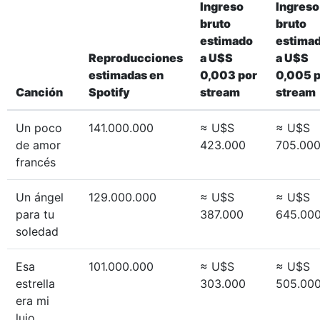
Ingreso
Ingreso
bruto
bruto
estimado
estima
Reproducciones
a U$S
a U$S
estimadas en
0,003 por
0,005 
Canción
Spotify
stream
stream
Un poco
141.000.000
≈ U$S
≈ U$S
de amor
423.000
705.00
francés
Un ángel
129.000.000
≈ U$S
≈ U$S
para tu
387.000
645.00
soledad
Esa
101.000.000
≈ U$S
≈ U$S
estrella
303.000
505.00
era mi
lujo