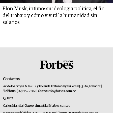
Elon Musk, íntimo: su ideología política, el fin
del trabajo y cómo vivirá la humanidad sin
salarios
Contactos
Av. de los Shyris N34-152 y Holanda Edificio Shyris Center | Quito, Ecuador
|
Teléfono:
(02) 452 7863
| Correo:
info@forbes.com.ec
QUITO
Carlos Mantilla
| Correo:
cfmantilla@forbes.com.ec