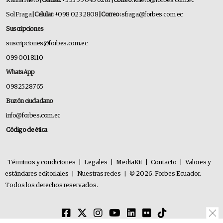
Karina Nieto
| Celular:
+593 99 045 6281
| Correo:
knieto@forbes.com.ec
Sol Fraga
| Celular:
+098 023 2808
| Correo:
sfraga@forbes.com.ec
Suscripciones
suscripciones@forbes.com.ec
099 001 8110
WhatsApp
0982528765
Buzón ciudadano
info@forbes.com.ec
Código de ética
Términos y condiciones
|
Legales
|
MediaKit
|
Contacto
|
Valores y
estándares editoriales
|
Nuestras redes
|
© 2026. Forbes Ecuador.
Todos los derechos reservados.