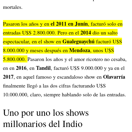
mortales.
el 2011 en Junín
Pasaron los años y en
, facturó solo en
2014
entradas U$S 2.800.000. Pero en el
dio un salto
Gualeguaychú
espectacular, en el show en
facturó U$S
Mendoza
8.000.000 y meses después en
, unos U$S
5.800.000.
Pasaron los años y el amor ricotero no cesaba,
2016
Tandil
en en
, en
, facturó U$S 9.000.000 y ya en el
2017
Olavarría
, en aquel famoso y escandaloso show en
finalmente llegó a las dos cifras facturando U$S
10.000.000, claro, siempre hablando solo de las entradas.
Uno por uno los shows
millonarios del Indio