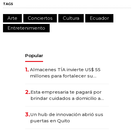
TAGS
Arte
Conciertos
Cultura
Ecuador
Entretenimiento
Popular
1.
Almacenes TÍA invierte US$ 55
millones para fortalecer su
operación en Ecuador
2.
Esta empresaria te pagará por
brindar cuidados a domicilio a
tus seres queridos
3.
Un hub de innovación abrió sus
puertas en Quito