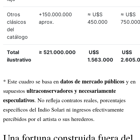
Otros
+150.000.000
≈ U$S
≈ U$S
clásicos
aprox.
450.000
750.00
del
catálogo
Total
≥ 521.000.000
U$S
U$S
ilustrativo
1.563.000
2.605.
datos de mercado públicos
* Este cuadro se basa en
y en
ultraconservadores y necesariamente
supuestos
especulativos
. No refleja contratos reales, porcentajes
específicos del Indio Solari ni ingresos efectivamente
percibidos por el artista o sus herederos.
Una fortuna construida fuera del