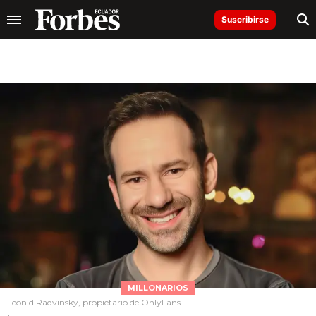
Suscribirse
MILLONARIOS
Leonid Radvinsky, propietario de OnlyFans
.