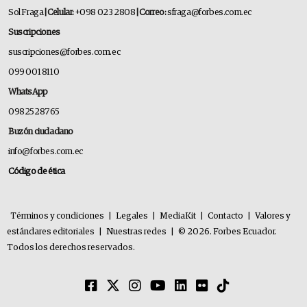
Sol Fraga
| Celular:
+098 023 2808
| Correo:
sfraga@forbes.com.ec
Suscripciones
suscripciones@forbes.com.ec
099 001 8110
WhatsApp
0982528765
Buzón ciudadano
info@forbes.com.ec
Código de ética
Términos y condiciones
|
Legales
|
MediaKit
|
Contacto
|
Valores y
estándares editoriales
|
Nuestras redes
|
© 2026. Forbes Ecuador.
Todos los derechos reservados.