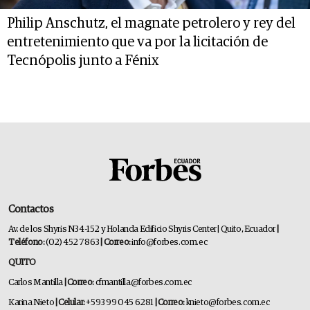
Philip Anschutz, el magnate petrolero y rey del
entretenimiento que va por la licitación de
Tecnópolis junto a Fénix
Contactos
Av. de los Shyris N34-152 y Holanda Edificio Shyris Center | Quito, Ecuador
|
Teléfono:
(02) 452 7863
| Correo:
info@forbes.com.ec
QUITO
Carlos Mantilla
| Correo:
cfmantilla@forbes.com.ec
Karina Nieto
| Celular:
+593 99 045 6281
| Correo:
knieto@forbes.com.ec