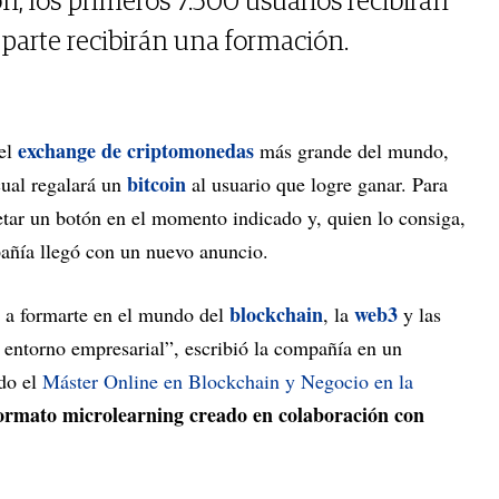
n, los primeros 7.500 usuarios recibirán
parte recibirán una formación.
exchange de criptomonedas
 el
más grande del mundo,
bitcoin
cual regalará un
al usuario que logre ganar. Para
retar un botón en el momento indicado y, quien lo consiga,
pañía llegó con un nuevo anuncio.
blockchain
web3
 a formarte en el mundo del
, la
y las
 entorno empresarial”, escribió la compañía en un
do el
Máster Online en Blockchain y Negocio en la
ormato microlearning creado en colaboración con