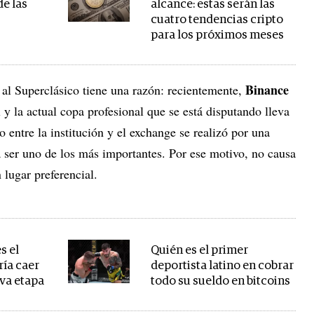
de las
alcance: estas serán las
cuatro tendencias cripto
para los próximos meses
Binance
al Superclásico tiene una razón: recientemente,
A
y la actual copa profesional que se está disputando lleva
 entre la institución y el exchange se realizó por una
 ser uno de los más importantes. Por ese motivo, no causa
 lugar preferencial.
s el
Quién es el primer
ría caer
deportista latino en cobrar
eva etapa
todo su sueldo en bitcoins