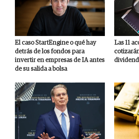
El caso StartEngine o qué hay
Las 11 a
detrás de los fondos para
cotizará
invertir en empresas de IA antes
dividend
de su salida a bolsa