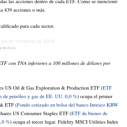
todas las acciones dentro de cada ETF. Como se mencionó
ta 439 acciones o más.
alificado para cada sector.
re de 2024.
ETF con TNA inferiores a 100 millones de dólares por
ares US Oil & Gas Exploration & Production ETF (
ETF
ón de petróleo y gas de EE. UU.
0,0 %
) ocupa el primer
nk ETF (
Fondo cotizado en bolsa del banco Invesco KBW
iShares US Consumer Staples ETF (
ETF de bienes de
0,0 %
) ocupa el tercer lugar. Fidelity MSCI Utilities Index