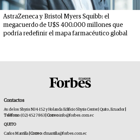
AstraZeneca y Bristol Myers Squibb: el
megacuerdo de U$S 400.000 millones que
podría redefinir el mapa farmacéutico global
Contactos
Av. de los Shyris N34-152 y Holanda Edificio Shyris Center | Quito, Ecuador
|
Teléfono:
(02) 452 7863
| Correo:
info@forbes.com.ec
QUITO
Carlos Mantilla
| Correo:
cfmantilla@forbes.com.ec