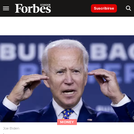
Suscribirse
MONEY
Joe Biden
.