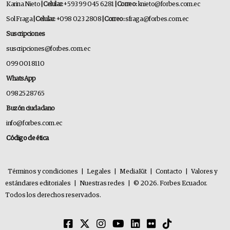
Karina Nieto
| Celular:
+593 99 045 6281
| Correo:
knieto@forbes.com.ec
Sol Fraga
| Celular:
+098 023 2808
| Correo:
sfraga@forbes.com.ec
Suscripciones
suscripciones@forbes.com.ec
099 001 8110
WhatsApp
0982528765
Buzón ciudadano
info@forbes.com.ec
Código de ética
Términos y condiciones
|
Legales
|
MediaKit
|
Contacto
|
Valores y
estándares editoriales
|
Nuestras redes
|
© 2026. Forbes Ecuador.
Todos los derechos reservados.