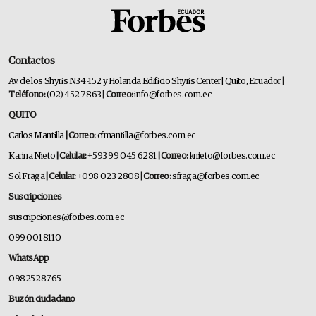
Contactos
Av. de los Shyris N34-152 y Holanda Edificio Shyris Center | Quito, Ecuador
|
Teléfono:
(02) 452 7863
| Correo:
info@forbes.com.ec
QUITO
Carlos Mantilla
| Correo:
cfmantilla@forbes.com.ec
Karina Nieto
| Celular:
+593 99 045 6281
| Correo:
knieto@forbes.com.ec
Sol Fraga
| Celular:
+098 023 2808
| Correo:
sfraga@forbes.com.ec
Suscripciones
suscripciones@forbes.com.ec
099 001 8110
WhatsApp
0982528765
Buzón ciudadano