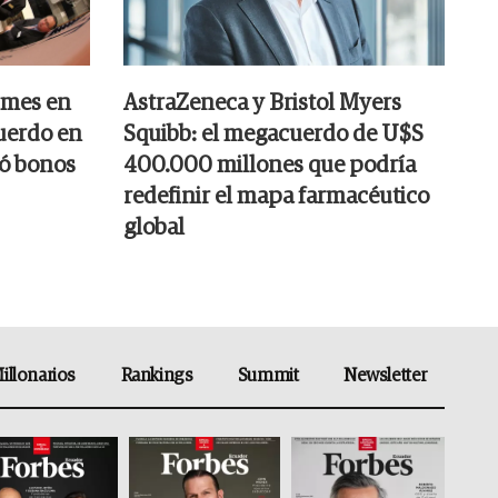
 mes en
AstraZeneca y Bristol Myers
cuerdo en
Squibb: el megacuerdo de U$S
só bonos
400.000 millones que podría
redefinir el mapa farmacéutico
global
illonarios
Rankings
Summit
Newsletter