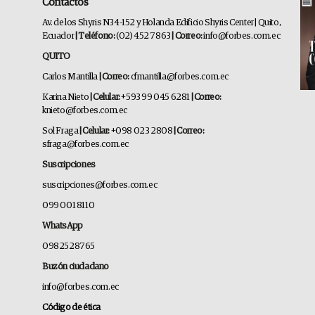
Contactos
Av. de los Shyris N34-152 y Holanda Edificio Shyris Center | Quito,
Ecuador
| Teléfono:
(02) 452 7863
| Correo:
info@forbes.com.ec
QUITO
Carlos Mantilla
| Correo:
cfmantilla@forbes.com.ec
Karina Nieto
| Celular:
+593 99 045 6281
| Correo:
knieto@forbes.com.ec
Sol Fraga
| Celular:
+098 023 2808
| Correo:
sfraga@forbes.com.ec
Suscripciones
suscripciones@forbes.com.ec
099 001 8110
WhatsApp
0982528765
Buzón ciudadano
info@forbes.com.ec
Código de ética