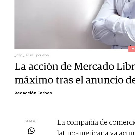
M
_mg_6989 1 prueba
La acción de Mercado Lib
máximo tras el anuncio de
Redacción Forbes
SHARE
La compañía de comercio 
latinoamericana ya acum