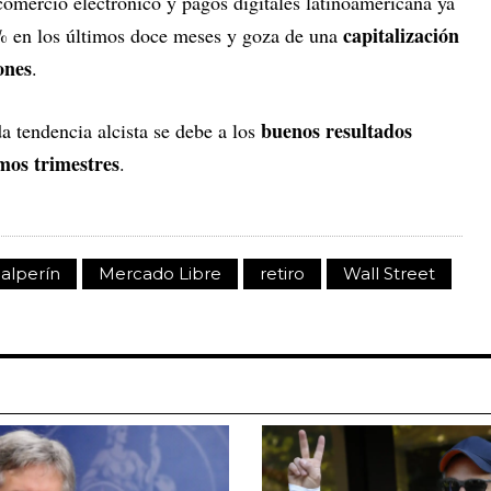
comercio electrónico y pagos digitales latinoamericana ya
capitalización
% en los últimos doce meses y goza de una
ones
.
buenos resultados
da tendencia alcista se debe a los
imos trimestres
.
alperín
Mercado Libre
retiro
Wall Street