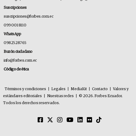
Suscripciones
suscripciones@forbes.com.ec
099 001 8110
WhatsApp
0982528765
Buzón ciudadano
info@forbes.com.ec
Código de ética
Términos y condiciones
|
Legales
|
MediaKit
|
Contacto
|
Valores y
estándares editoriales
|
Nuestras redes
|
© 2026. Forbes Ecuador.
Todos los derechos reservados.