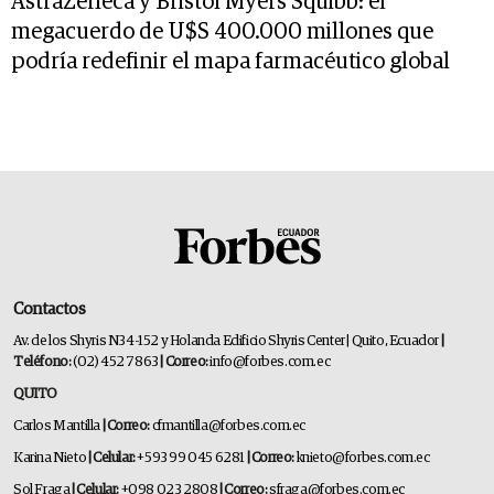
AstraZeneca y Bristol Myers Squibb: el
megacuerdo de U$S 400.000 millones que
podría redefinir el mapa farmacéutico global
Contactos
Av. de los Shyris N34-152 y Holanda Edificio Shyris Center | Quito, Ecuador
|
Teléfono:
(02) 452 7863
| Correo:
info@forbes.com.ec
QUITO
Carlos Mantilla
| Correo:
cfmantilla@forbes.com.ec
Karina Nieto
| Celular:
+593 99 045 6281
| Correo:
knieto@forbes.com.ec
Sol Fraga
| Celular:
+098 023 2808
| Correo:
sfraga@forbes.com.ec