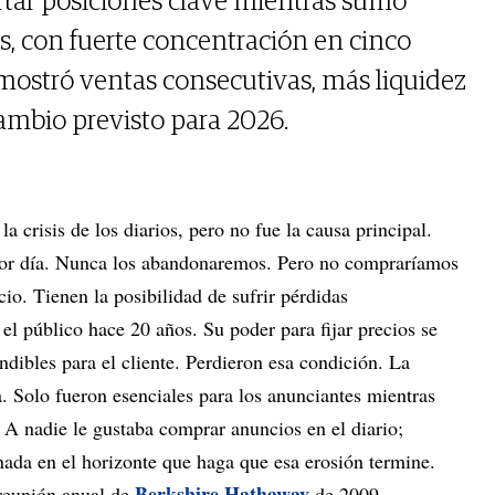
rtar posiciones clave mientras sumó
s, con fuerte concentración en cinco
 mostró ventas consecutivas, más liquidez
ambio previsto para 2026.
la crisis de los diarios, pero no fue la causa principal.
por día. Nunca los abandonaremos. Pero no compraríamos
io. Tienen la posibilidad de sufrir pérdidas
 el público hace 20 años. Su poder para fijar precios se
dibles para el cliente. Perdieron esa condición. La
a. Solo fueron esenciales para los anunciantes mientras
. A nadie le gustaba comprar anuncios en el diario;
da en el horizonte que haga que esa erosión termine.
Berkshire Hathaway
 reunión anual de
de 2009.