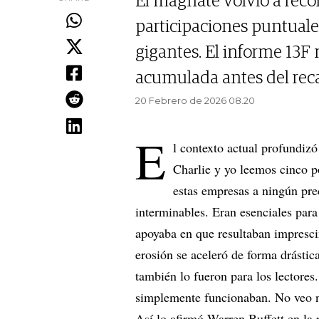
El magnate volvió a reco
participaciones puntuale
gigantes. El informe 13F
acumulada antes del rec
20 Febrero de 2026 08.20
E
l contexto actual profundizó 
Charlie y yo leemos cinco 
estas empresas a ningún prec
interminables. Eran esenciales para
apoyaba en que resultaban imprescin
erosión se aceleró de forma drástic
también lo fueron para los lectores
simplemente funcionaban. No veo na
Así lo afirmó Warren Buffett en la