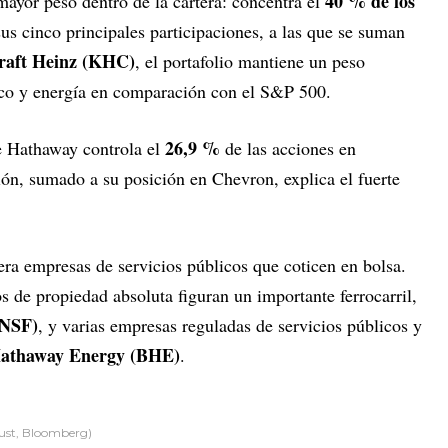
40 %
de los
mayor peso dentro de la cartera: concentra el
sus cinco principales participaciones, a las que se suman
raft Heinz (KHC)
, el portafolio mantiene un peso
co y energía en comparación con el S&P 500.
26,9 %
e Hathaway controla el
de las acciones en
ción, sumado a su posición en Chevron, explica el fuerte
ra empresas de servicios públicos que coticen en bolsa.
 de propiedad absoluta figuran un importante ferrocarril,
BNSF)
, y varias empresas reguladas de servicios públicos y
Hathaway Energy (BHE)
.
rust, Bloomberg)