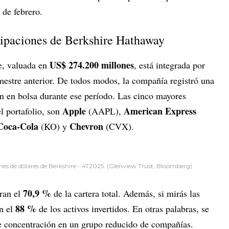
 de febrero.
icipaciones de Berkshire Hathaway
US$ 274.200 millones
re, valuada en
, está integrada por
mestre anterior. De todos modos, la compañía registró una
an en bolsa durante ese período. Las cinco mayores
Apple
American Express
l portafolio, son
(AAPL),
Coca-Cola
Chevron
(KO) y
(CVX).
ones de dólares de Berkshire - 4T2025. (Glenview Trust, Bloomberg).
70,9 %
tran el
de la cartera total. Además, si mirás las
88 %
an el
de los activos invertidos. En otras palabras, se
rte concentración en un grupo reducido de compañías.