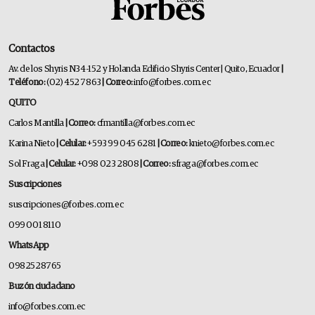
Contactos
Av. de los Shyris N34-152 y Holanda Edificio Shyris Center | Quito, Ecuador
|
Teléfono:
(02) 452 7863
| Correo:
info@forbes.com.ec
QUITO
Carlos Mantilla
| Correo:
cfmantilla@forbes.com.ec
Karina Nieto
| Celular:
+593 99 045 6281
| Correo:
knieto@forbes.com.ec
Sol Fraga
| Celular:
+098 023 2808
| Correo:
sfraga@forbes.com.ec
Suscripciones
suscripciones@forbes.com.ec
099 001 8110
WhatsApp
0982528765
Buzón ciudadano
info@forbes.com.ec