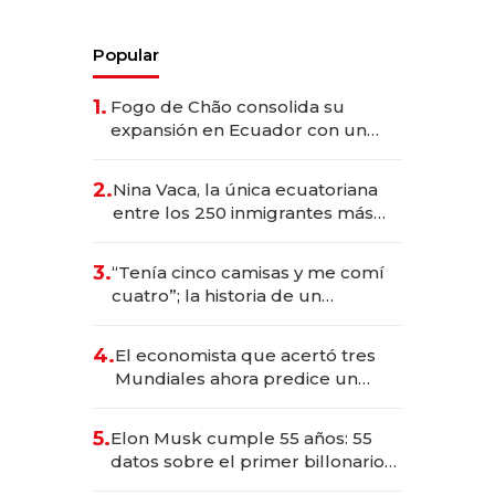
Popular
1.
Fogo de Chão consolida su
expansión en Ecuador con un
nuevo restaurante
2.
Nina Vaca, la única ecuatoriana
entre los 250 inmigrantes más
exitosos de Estados Unidos
3.
“Tenía cinco camisas y me comí
cuatro”; la historia de un
emprendedor sin fronteras
4.
El economista que acertó tres
Mundiales ahora predice un
campeón inédito para 2026
5.
Elon Musk cumple 55 años: 55
datos sobre el primer billonario
de la historia que eligió empezar