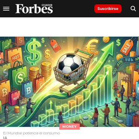
Suscribirse
MONEY
El Mundial potencia el consumo
IA