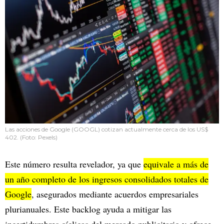
Las acciones de Google (GOOGL) cotizan actualmente cerca de los US$
402. (Foto: Pexels)
Este número resulta revelador, ya que
equivale a más de
un año completo de los ingresos consolidados totales de
Google
, asegurados mediante acuerdos empresariales
plurianuales. Este backlog ayuda a mitigar las
incertidumbres cíclicas del mercado publicitario y ofrece