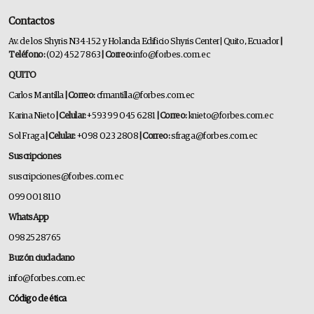
Contactos
Av. de los Shyris N34-152 y Holanda Edificio Shyris Center | Quito, Ecuador
|
Teléfono:
(02) 452 7863
| Correo:
info@forbes.com.ec
QUITO
Carlos Mantilla
| Correo:
cfmantilla@forbes.com.ec
Karina Nieto
| Celular:
+593 99 045 6281
| Correo:
knieto@forbes.com.ec
Sol Fraga
| Celular:
+098 023 2808
| Correo:
sfraga@forbes.com.ec
Suscripciones
suscripciones@forbes.com.ec
099 001 8110
WhatsApp
0982528765
Buzón ciudadano
info@forbes.com.ec
Código de ética