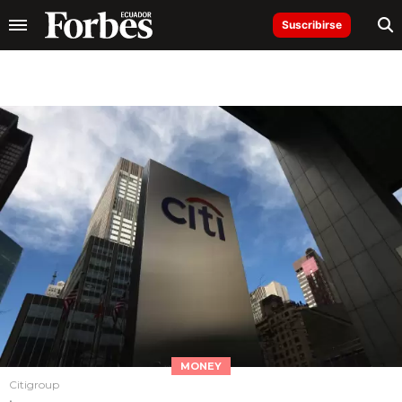
Suscribirse
MONEY
Citigroup
.