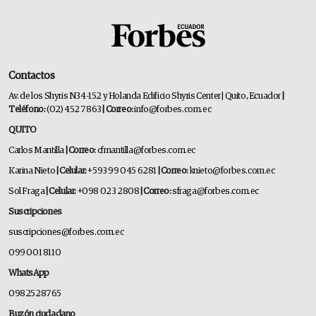
Contactos
Av. de los Shyris N34-152 y Holanda Edificio Shyris Center | Quito, Ecuador
|
Teléfono:
(02) 452 7863
| Correo:
info@forbes.com.ec
QUITO
Carlos Mantilla
| Correo:
cfmantilla@forbes.com.ec
Karina Nieto
| Celular:
+593 99 045 6281
| Correo:
knieto@forbes.com.ec
Sol Fraga
| Celular:
+098 023 2808
| Correo:
sfraga@forbes.com.ec
Suscripciones
suscripciones@forbes.com.ec
099 001 8110
WhatsApp
0982528765
Buzón ciudadano