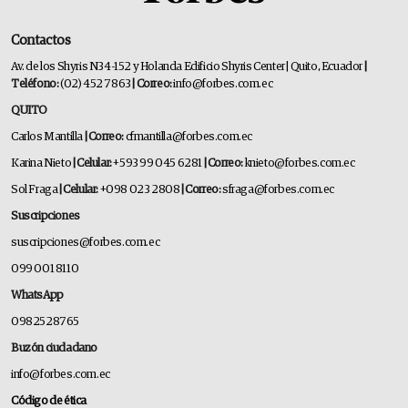
Contactos
Av. de los Shyris N34-152 y Holanda Edificio Shyris Center | Quito, Ecuador
|
Teléfono:
(02) 452 7863
| Correo:
info@forbes.com.ec
QUITO
Carlos Mantilla
| Correo:
cfmantilla@forbes.com.ec
Karina Nieto
| Celular:
+593 99 045 6281
| Correo:
knieto@forbes.com.ec
Sol Fraga
| Celular:
+098 023 2808
| Correo:
sfraga@forbes.com.ec
Suscripciones
suscripciones@forbes.com.ec
099 001 8110
WhatsApp
0982528765
Buzón ciudadano
info@forbes.com.ec
Código de ética