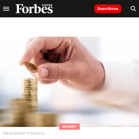
Suscribirse
MONEY
Recaudación tributaria
.