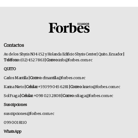
Contactos
Av. de los Shyris N34-152 y Holanda Edificio Shyris Center | Quito, Ecuador
|
Teléfono:
(02) 452 7863
| Correo:
info@forbes.com.ec
QUITO
Carlos Mantilla
| Correo:
cfmantilla@forbes.com.ec
Karina Nieto
| Celular:
+593 99 045 6281
| Correo:
knieto@forbes.com.ec
Sol Fraga
| Celular:
+098 023 2808
| Correo:
sfraga@forbes.com.ec
Suscripciones
suscripciones@forbes.com.ec
099 001 8110
WhatsApp