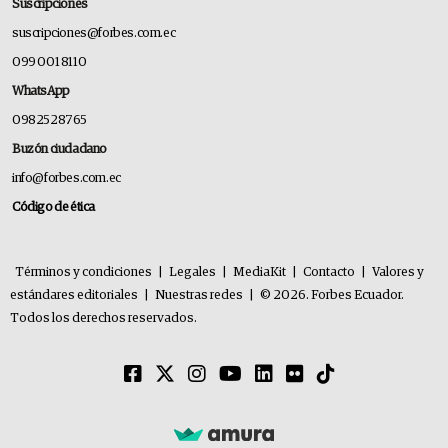
Suscripciones
suscripciones@forbes.com.ec
099 001 8110
WhatsApp
0982528765
Buzón ciudadano
info@forbes.com.ec
Código de ética
Términos y condiciones
|
Legales
|
MediaKit
|
Contacto
|
Valores y
estándares editoriales
|
Nuestras redes
|
© 2026. Forbes Ecuador.
Todos los derechos reservados.