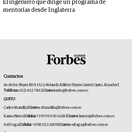
El ingeniero que dirige un programa de
mentorías desde Inglaterra
Contactos
Av. de los Shyris N34-152 y Holanda Edificio Shyris Center | Quito, Ecuador
|
Teléfono:
(02) 452 7863
| Correo:
info@forbes.com.ec
QUITO
Carlos Mantilla
| Correo:
cfmantilla@forbes.com.ec
Karina Nieto
| Celular:
+593 99 045 6281
| Correo:
knieto@forbes.com.ec
Sol Fraga
| Celular:
+098 023 2808
| Correo:
sfraga@forbes.com.ec