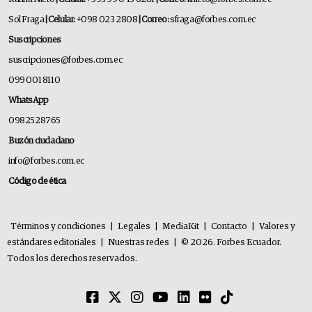
Sol Fraga
| Celular:
+098 023 2808
| Correo:
sfraga@forbes.com.ec
Suscripciones
suscripciones@forbes.com.ec
099 001 8110
WhatsApp
0982528765
Buzón ciudadano
info@forbes.com.ec
Código de ética
Términos y condiciones
|
Legales
|
MediaKit
|
Contacto
|
Valores y
estándares editoriales
|
Nuestras redes
|
© 2026. Forbes Ecuador.
Todos los derechos reservados.