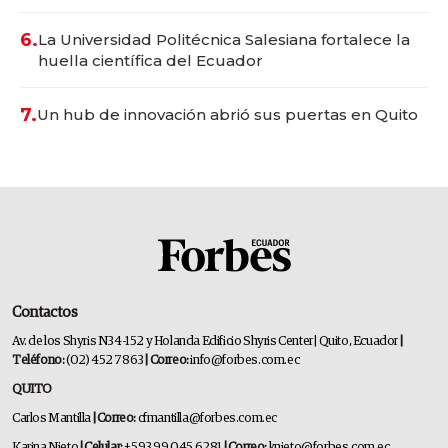
6.
La Universidad Politécnica Salesiana fortalece la
huella científica del Ecuador
7.
Un hub de innovación abrió sus puertas en Quito
Contactos
Av. de los Shyris N34-152 y Holanda Edificio Shyris Center | Quito, Ecuador
|
Teléfono:
(02) 452 7863
| Correo:
info@forbes.com.ec
QUITO
Carlos Mantilla
| Correo:
cfmantilla@forbes.com.ec
Karina Nieto
| Celular:
+593 99 045 6281
| Correo:
knieto@forbes.com.ec