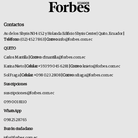
Contactos
Av. de los Shyris N34-152 y Holanda Edificio Shyris Center | Quito, Ecuador
|
Teléfono:
(02) 452 7863
| Correo:
info@forbes.com.ec
QUITO
Carlos Mantilla
| Correo:
cfmantilla@forbes.com.ec
Karina Nieto
| Celular:
+593 99 045 6281
| Correo:
knieto@forbes.com.ec
Sol Fraga
| Celular:
+098 023 2808
| Correo:
sfraga@forbes.com.ec
Suscripciones
suscripciones@forbes.com.ec
099 001 8110
WhatsApp
0982528765
Buzón ciudadano
info@forbes.com.ec