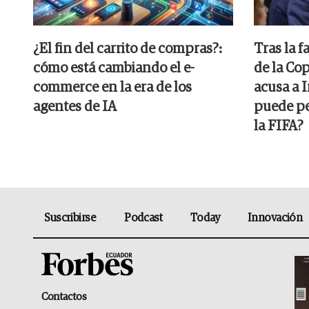
¿El fin del carrito de compras?:
Tras la f
cómo está cambiando el e-
de la Co
commerce en la era de los
acusa a I
agentes de IA
puede pe
la FIFA?
Suscribirse
Podcast
Today
Innovación
Contactos