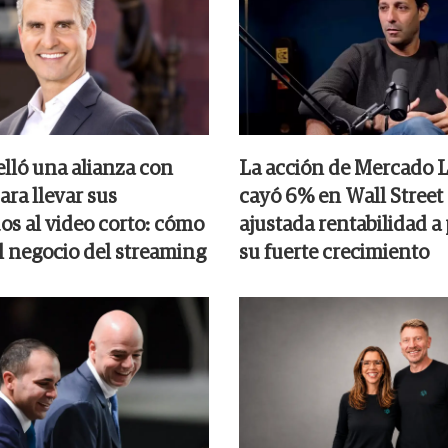
elló una alianza con
La acción de Mercado L
ara llevar sus
cayó 6% en Wall Street 
os al video corto: cómo
ajustada rentabilidad a
l negocio del streaming
su fuerte crecimiento