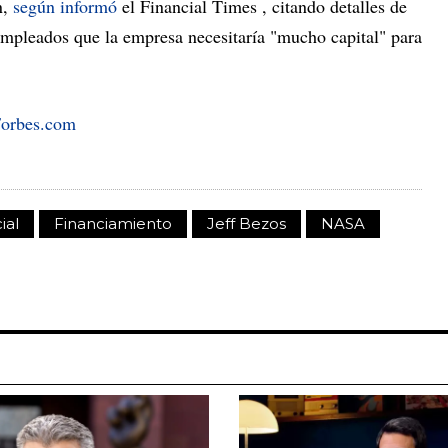
n,
según informó
el Financial Times , citando detalles de
 empleados que la empresa necesitaría "mucho capital" para
orbes.com
ial
Financiamiento
Jeff Bezos
NASA