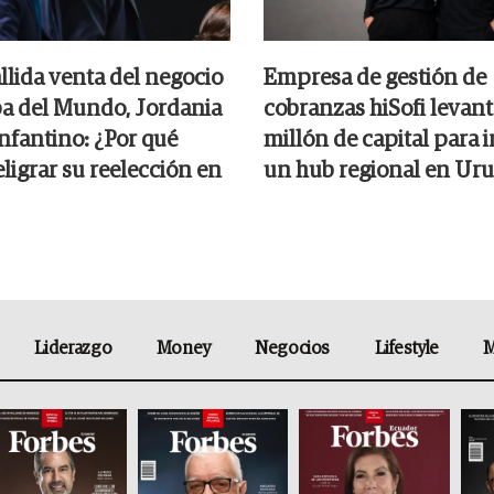
allida venta del negocio
Empresa de gestión de
pa del Mundo, Jordania
cobranzas hiSofi levan
nfantino: ¿Por qué
millón de capital para i
ligrar su reelección en
un hub regional en Ur
Liderazgo
Money
Negocios
Lifestyle
M