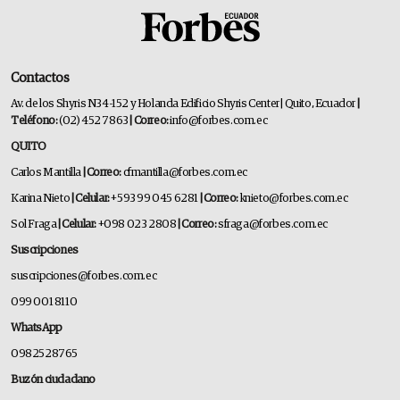
Contactos
Av. de los Shyris N34-152 y Holanda Edificio Shyris Center | Quito, Ecuador
|
Teléfono:
(02) 452 7863
| Correo:
info@forbes.com.ec
QUITO
Carlos Mantilla
| Correo:
cfmantilla@forbes.com.ec
Karina Nieto
| Celular:
+593 99 045 6281
| Correo:
knieto@forbes.com.ec
Sol Fraga
| Celular:
+098 023 2808
| Correo:
sfraga@forbes.com.ec
Suscripciones
suscripciones@forbes.com.ec
099 001 8110
WhatsApp
0982528765
Buzón ciudadano