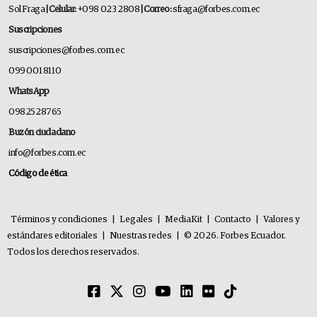
Sol Fraga
| Celular:
+098 023 2808
| Correo:
sfraga@forbes.com.ec
Suscripciones
suscripciones@forbes.com.ec
099 001 8110
WhatsApp
0982528765
Buzón ciudadano
info@forbes.com.ec
Código de ética
Términos y condiciones
|
Legales
|
MediaKit
|
Contacto
|
Valores y
estándares editoriales
|
Nuestras redes
|
© 2026. Forbes Ecuador.
Todos los derechos reservados.