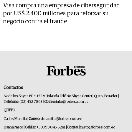
Visa compra una empresa de ciberseguridad
por US$ 2.400 millones para reforzar su
negocio contra el fraude
Contactos
Av. de los Shyris N34-152 y Holanda Edificio Shyris Center | Quito, Ecuador
|
Teléfono:
(02) 452 7863
| Correo:
info@forbes.com.ec
QUITO
Carlos Mantilla
| Correo:
cfmantilla@forbes.com.ec
Karina Nieto
| Celular:
+593 99 045 6281
| Correo:
knieto@forbes.com.ec