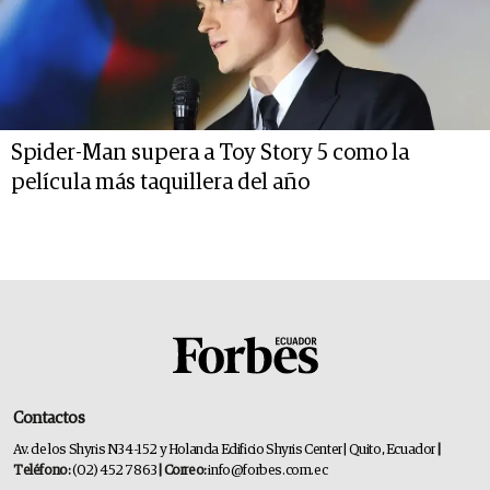
Spider-Man supera a Toy Story 5 como la
película más taquillera del año
Contactos
Av. de los Shyris N34-152 y Holanda Edificio Shyris Center | Quito, Ecuador
|
Teléfono:
(02) 452 7863
| Correo:
info@forbes.com.ec