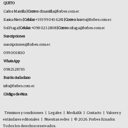
QUITO
Carlos Mantilla
| Correo:
cfmantilla@forbes.com.ec
Karina Nieto
| Celular:
+593 99 045 6281
| Correo:
knieto@forbes.com.ec
Sol Fraga
| Celular:
+098 023 2808
| Correo:
sfraga@forbes.com.ec
Suscripciones
suscripciones@forbes.com.ec
099 001 8110
WhatsApp
0982528765
Buzón ciudadano
info@forbes.com.ec
Código de ética
Términos y condiciones
|
Legales
|
MediaKit
|
Contacto
|
Valores y
estándares editoriales
|
Nuestras redes
|
© 2026. Forbes Ecuador.
Todos los derechos reservados.