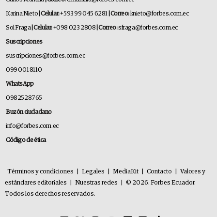
Karina Nieto
| Celular:
+593 99 045 6281
| Correo:
knieto@forbes.com.ec
Sol Fraga
| Celular:
+098 023 2808
| Correo:
sfraga@forbes.com.ec
Suscripciones
suscripciones@forbes.com.ec
099 001 8110
WhatsApp
0982528765
Buzón ciudadano
info@forbes.com.ec
Código de ética
Términos y condiciones
|
Legales
|
MediaKit
|
Contacto
|
Valores y
estándares editoriales
|
Nuestras redes
|
© 2026. Forbes Ecuador.
Todos los derechos reservados.