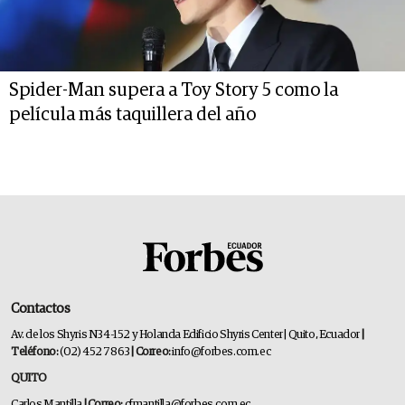
Spider-Man supera a Toy Story 5 como la
película más taquillera del año
Contactos
Av. de los Shyris N34-152 y Holanda Edificio Shyris Center | Quito, Ecuador
|
Teléfono:
(02) 452 7863
| Correo:
info@forbes.com.ec
QUITO
Carlos Mantilla
| Correo:
cfmantilla@forbes.com.ec