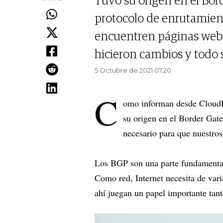
Tuvo su origen en el Bor
protocolo de enrutamien
encuentren páginas web 
hicieron cambios y todo 
5 Octubre de 2021 07.20
C
omo informan desde CloudF
su origen en el Border Gat
necesario para que nuestro
Los BGP son una parte fundamental 
Como red, Internet necesita de vari
ahí juegan un papel importante ta