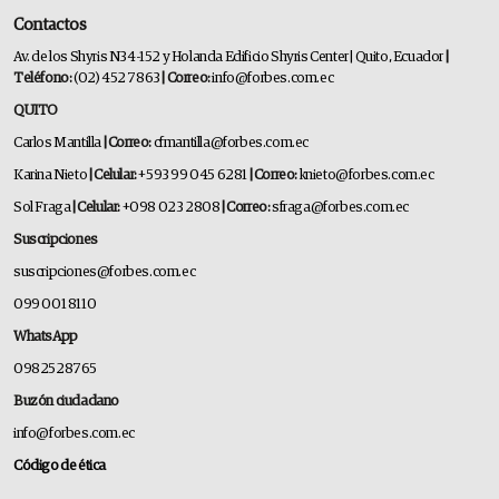
Contactos
Av. de los Shyris N34-152 y Holanda Edificio Shyris Center | Quito, Ecuador
|
Teléfono:
(02) 452 7863
| Correo:
info@forbes.com.ec
QUITO
Carlos Mantilla
| Correo:
cfmantilla@forbes.com.ec
Karina Nieto
| Celular:
+593 99 045 6281
| Correo:
knieto@forbes.com.ec
Sol Fraga
| Celular:
+098 023 2808
| Correo:
sfraga@forbes.com.ec
Suscripciones
suscripciones@forbes.com.ec
099 001 8110
WhatsApp
0982528765
Buzón ciudadano
info@forbes.com.ec
Código de ética