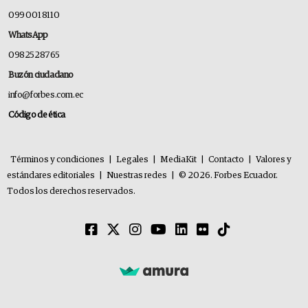
099 001 8110
WhatsApp
0982528765
Buzón ciudadano
info@forbes.com.ec
Código de ética
Términos y condiciones
|
Legales
|
MediaKit
|
Contacto
|
Valores y
estándares editoriales
|
Nuestras redes
|
© 2026. Forbes Ecuador.
Todos los derechos reservados.