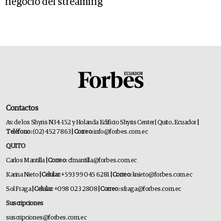
negocio del streaming
Contactos
Av. de los Shyris N34-152 y Holanda Edificio Shyris Center | Quito, Ecuador
|
Teléfono:
(02) 452 7863
| Correo:
info@forbes.com.ec
QUITO
Carlos Mantilla
| Correo:
cfmantilla@forbes.com.ec
Karina Nieto
| Celular:
+593 99 045 6281
| Correo:
knieto@forbes.com.ec
Sol Fraga
| Celular:
+098 023 2808
| Correo:
sfraga@forbes.com.ec
Suscripciones
suscripciones@forbes.com.ec