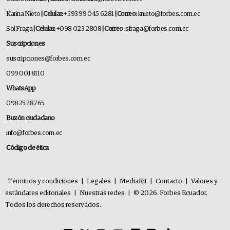
Karina Nieto
| Celular:
+593 99 045 6281
| Correo:
knieto@forbes.com.ec
Sol Fraga
| Celular:
+098 023 2808
| Correo:
sfraga@forbes.com.ec
Suscripciones
suscripciones@forbes.com.ec
099 001 8110
WhatsApp
0982528765
Buzón ciudadano
info@forbes.com.ec
Código de ética
Términos y condiciones
|
Legales
|
MediaKit
|
Contacto
|
Valores y
estándares editoriales
|
Nuestras redes
|
© 2026. Forbes Ecuador.
Todos los derechos reservados.