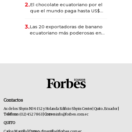
2.
El chocolate ecuatoriano por el
que el mundo paga hasta US$
490 por barra
3.
Las 20 exportadoras de banano
ecuatoriano más poderosas en
2025
Contactos
Av. de los Shyris N34-152 y Holanda Edificio Shyris Center | Quito, Ecuador
|
Teléfono:
(02) 452 7863
| Correo:
info@forbes.com.ec
QUITO
Carlos Mantilla
| Correo:
cfmantilla@forbes.com.ec