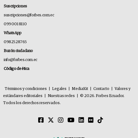
Suscripciones
suscripciones@forbes.com.ec
099 001 8110
WhatsApp
0982528765
Buzón ciudadano
info@forbes.com.ec
Código de ética
Términos y condiciones
|
Legales
|
MediaKit
|
Contacto
|
Valores y
estándares editoriales
|
Nuestras redes
|
© 2026. Forbes Ecuador.
Todos los derechos reservados.