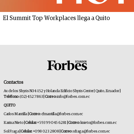
El Summit Top Workplaces llega a Quito
Contactos
Av. de los Shyris N34-152 y Holanda Edificio Shyris Center | Quito, Ecuador
|
Teléfono:
(02) 452 7863
| Correo:
info@forbes.com.ec
QUITO
Carlos Mantilla
| Correo:
cfmantilla@forbes.com.ec
Karina Nieto
| Celular:
+593 99 045 6281
| Correo:
knieto@forbes.com.ec
Sol Fraga
| Celular:
+098 023 2808
| Correo:
sfraga@forbes.com.ec