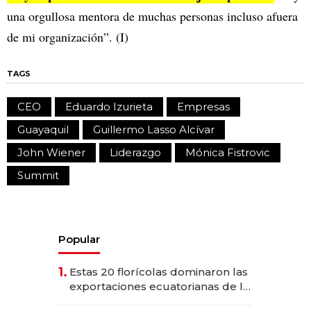
una orgullosa mentora de muchas personas incluso afuera
de mi organización”. (I)
TAGS
CEO
Eduardo Izurieta
Empresas
Guayaquil
Guillermo Lasso Alcívar
John Wiener
Liderazgo
Mónica Fistrovic
Summit
Popular
1.
Estas 20 florícolas dominaron las
exportaciones ecuatorianas de la
industria en 2025