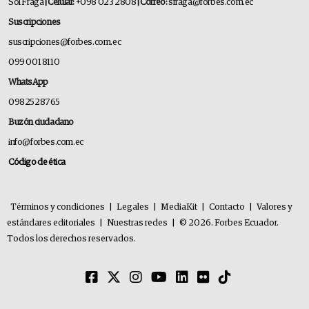
Sol Fraga
| Celular:
+098 023 2808
| Correo:
sfraga@forbes.com.ec
Suscripciones
suscripciones@forbes.com.ec
099 001 8110
WhatsApp
0982528765
Buzón ciudadano
info@forbes.com.ec
Código de ética
Términos y condiciones
|
Legales
|
MediaKit
|
Contacto
|
Valores y
estándares editoriales
|
Nuestras redes
|
© 2026. Forbes Ecuador.
Todos los derechos reservados.