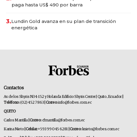
paga hasta US$ 490 por barra
3.
Lundin Gold avanza en su plan de transición
energética
Contactos
Av. de los Shyris N34-152 y Holanda Edificio Shyris Center | Quito, Ecuador
|
Teléfono:
(02) 452 7863
| Correo:
info@forbes.com.ec
QUITO
Carlos Mantilla
| Correo:
cfmantilla@forbes.com.ec
Karina Nieto
| Celular:
+593 99 045 6281
| Correo:
knieto@forbes.com.ec