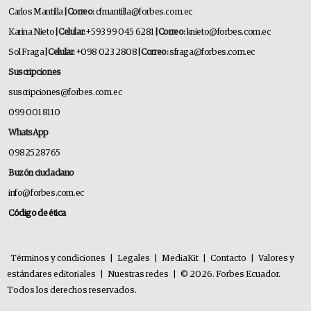
Carlos Mantilla
| Correo:
cfmantilla@forbes.com.ec
Karina Nieto
| Celular:
+593 99 045 6281
| Correo:
knieto@forbes.com.ec
Sol Fraga
| Celular:
+098 023 2808
| Correo:
sfraga@forbes.com.ec
Suscripciones
suscripciones@forbes.com.ec
099 001 8110
WhatsApp
0982528765
Buzón ciudadano
info@forbes.com.ec
Código de ética
Términos y condiciones
|
Legales
|
MediaKit
|
Contacto
|
Valores y
estándares editoriales
|
Nuestras redes
|
© 2026. Forbes Ecuador.
Todos los derechos reservados.