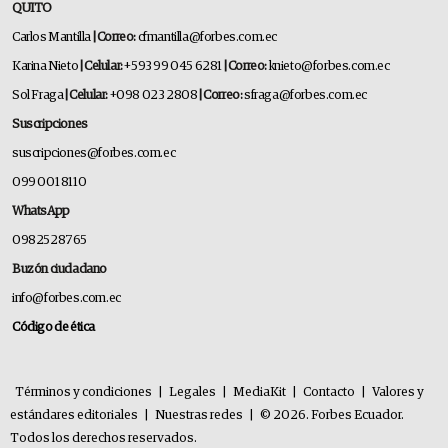
QUITO
Carlos Mantilla
| Correo:
cfmantilla@forbes.com.ec
Karina Nieto
| Celular:
+593 99 045 6281
| Correo:
knieto@forbes.com.ec
Sol Fraga
| Celular:
+098 023 2808
| Correo:
sfraga@forbes.com.ec
Suscripciones
suscripciones@forbes.com.ec
099 001 8110
WhatsApp
0982528765
Buzón ciudadano
info@forbes.com.ec
Código de ética
Términos y condiciones
|
Legales
|
MediaKit
|
Contacto
|
Valores y
estándares editoriales
|
Nuestras redes
|
© 2026. Forbes Ecuador.
Todos los derechos reservados.