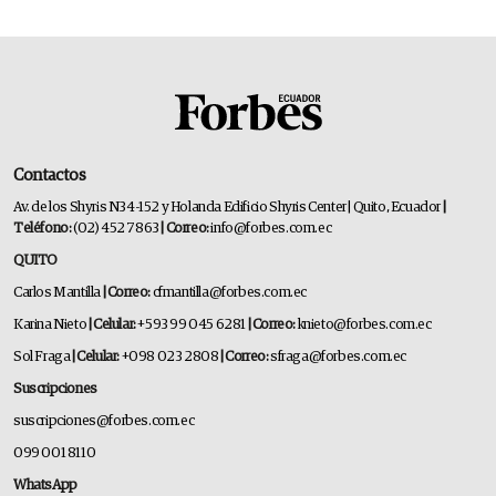
Contactos
Av. de los Shyris N34-152 y Holanda Edificio Shyris Center | Quito, Ecuador
|
Teléfono:
(02) 452 7863
| Correo:
info@forbes.com.ec
QUITO
Carlos Mantilla
| Correo:
cfmantilla@forbes.com.ec
Karina Nieto
| Celular:
+593 99 045 6281
| Correo:
knieto@forbes.com.ec
Sol Fraga
| Celular:
+098 023 2808
| Correo:
sfraga@forbes.com.ec
Suscripciones
suscripciones@forbes.com.ec
099 001 8110
WhatsApp