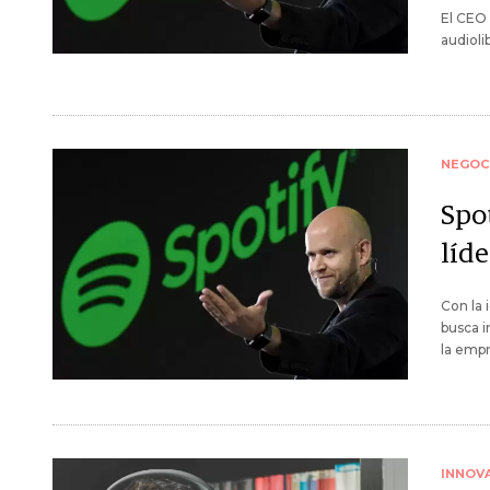
El CEO 
audioli
NEGOC
Spo
líde
Con la 
busca i
la empr
INNOV