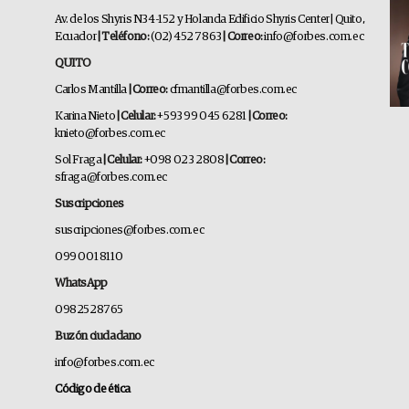
Av. de los Shyris N34-152 y Holanda Edificio Shyris Center | Quito,
Ecuador
| Teléfono:
(02) 452 7863
| Correo:
info@forbes.com.ec
QUITO
Carlos Mantilla
| Correo:
cfmantilla@forbes.com.ec
Karina Nieto
| Celular:
+593 99 045 6281
| Correo:
knieto@forbes.com.ec
Sol Fraga
| Celular:
+098 023 2808
| Correo:
sfraga@forbes.com.ec
Suscripciones
suscripciones@forbes.com.ec
099 001 8110
WhatsApp
0982528765
Buzón ciudadano
info@forbes.com.ec
Código de ética