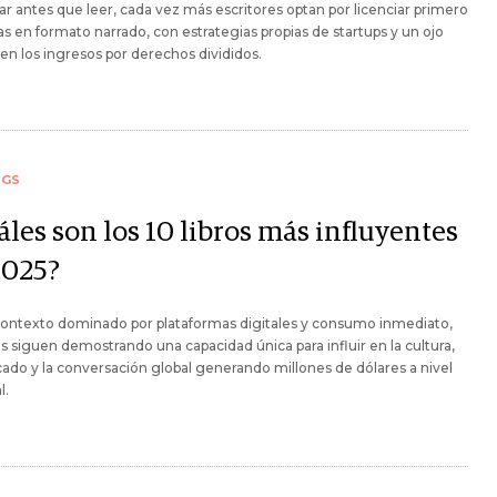
r antes que leer, cada vez más escritores optan por licenciar primero
as en formato narrado, con estrategias propias de startups y un ojo
en los ingresos por derechos divididos.
NGS
les son los 10 libros más influyentes
2025?
contexto dominado por plataformas digitales y consumo inmediato,
ros siguen demostrando una capacidad única para influir en la cultura,
ado y la conversación global generando millones de dólares a nivel
l.