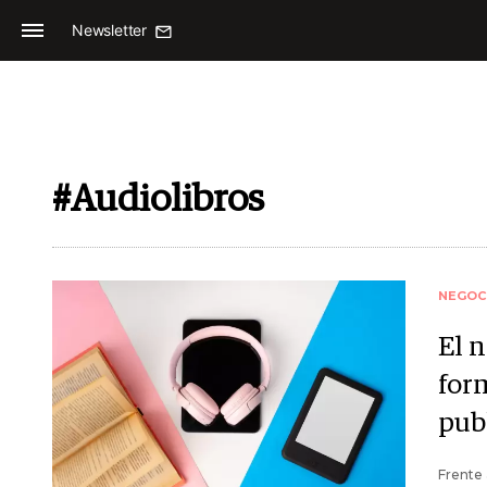
Newsletter
#Audiolibros
NEGOC
El 
for
pub
Frente 