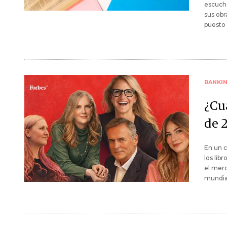
escucha
sus obr
puesto 
RANKI
¿Cuá
de 
En un 
los lib
el merc
mundia