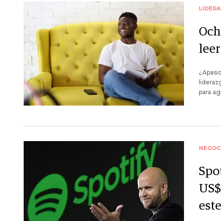
LIDER
Och
lee
¿Apasio
lideraz
para ag
NEGOC
Spo
US$
est