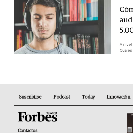
Cóm
aud
5.0
A nivel
Cuáles 
Suscribirse
Podcast
Today
Innovación
Contactos