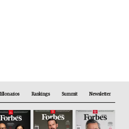
illonarios
Rankings
Summit
Newsletter