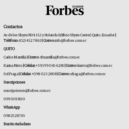
Contactos
Av. de los Shyris N34-152 y Holanda Edificio Shyris Center | Quito, Ecuador
|
Teléfono:
(02) 452 7863
| Correo:
info@forbes.com.ec
QUITO
Carlos Mantilla
| Correo:
cfmantilla@forbes.com.ec
Karina Nieto
| Celular:
+593 99 045 6281
| Correo:
knieto@forbes.com.ec
Sol Fraga
| Celular:
+098 023 2808
| Correo:
sfraga@forbes.com.ec
Suscripciones
suscripciones@forbes.com.ec
099 001 8110
WhatsApp
0982528765
Buzón ciudadano