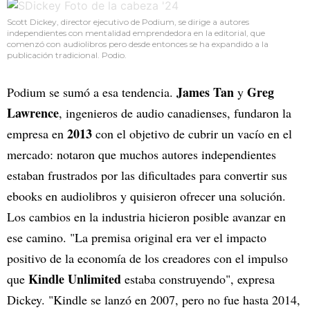
Scott Dickey, director ejecutivo de Podium, se dirige a autores
independientes con mentalidad emprendedora en la editorial, que
comenzó con audiolibros pero desde entonces se ha expandido a la
publicación tradicional. Podio.
James Tan
Greg
Podium se sumó a esa tendencia.
y
Lawrence
, ingenieros de audio canadienses, fundaron la
2013
empresa en
con el objetivo de cubrir un vacío en el
mercado: notaron que muchos autores independientes
estaban frustrados por las dificultades para convertir sus
ebooks en audiolibros y quisieron ofrecer una solución.
Los cambios en la industria hicieron posible avanzar en
ese camino. "La premisa original era ver el impacto
positivo de la economía de los creadores con el impulso
Kindle Unlimited
que
estaba construyendo", expresa
Dickey. "Kindle se lanzó en 2007, pero no fue hasta 2014,