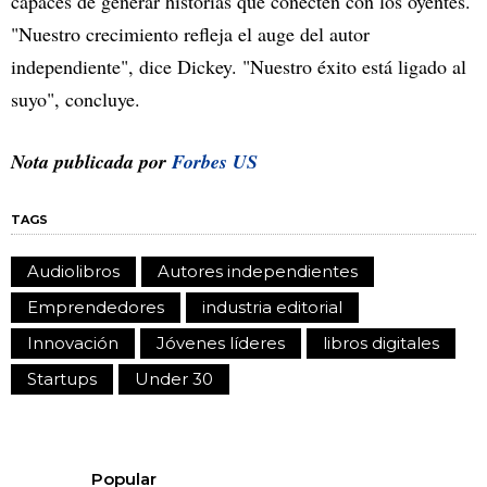
capaces de generar historias que conecten con los oyentes.
"Nuestro crecimiento refleja el auge del autor
independiente", dice Dickey. "Nuestro éxito está ligado al
suyo", concluye.
Nota publicada por
Forbes US
TAGS
Audiolibros
Autores independientes
Emprendedores
industria editorial
Innovación
Jóvenes líderes
libros digitales
Startups
Under 30
Popular