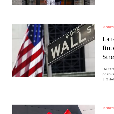
MONE
La 
fin:
Str
De cara
positiv
91% del 
MONE