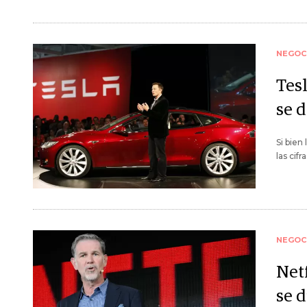
NEGOC
Tes
se 
Si bien
las cif
NEGOC
Net
se 