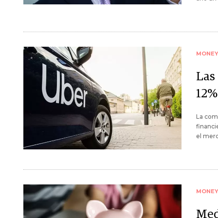
MONE
Las
12%
La comp
financi
el mer
MONE
Med