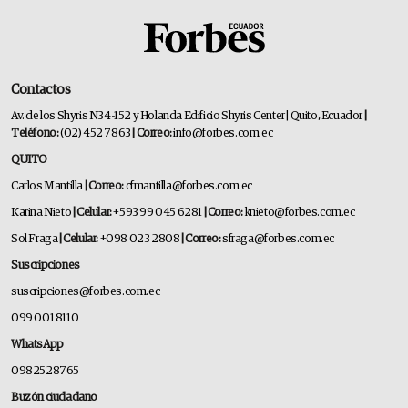
Contactos
Av. de los Shyris N34-152 y Holanda Edificio Shyris Center | Quito, Ecuador
|
Teléfono:
(02) 452 7863
| Correo:
info@forbes.com.ec
QUITO
Carlos Mantilla
| Correo:
cfmantilla@forbes.com.ec
Karina Nieto
| Celular:
+593 99 045 6281
| Correo:
knieto@forbes.com.ec
Sol Fraga
| Celular:
+098 023 2808
| Correo:
sfraga@forbes.com.ec
Suscripciones
suscripciones@forbes.com.ec
099 001 8110
WhatsApp
0982528765
Buzón ciudadano