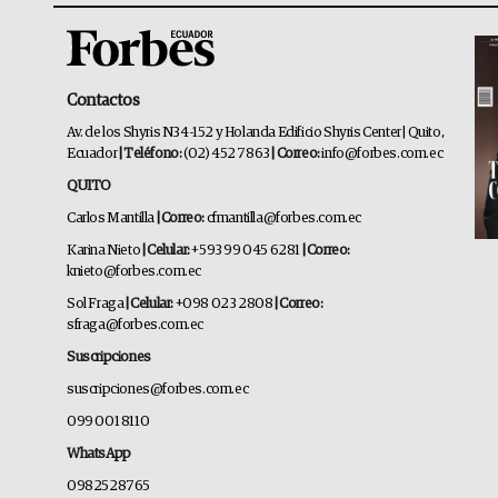
Contactos
Av. de los Shyris N34-152 y Holanda Edificio Shyris Center | Quito,
Ecuador
| Teléfono:
(02) 452 7863
| Correo:
info@forbes.com.ec
QUITO
Carlos Mantilla
| Correo:
cfmantilla@forbes.com.ec
Karina Nieto
| Celular:
+593 99 045 6281
| Correo:
knieto@forbes.com.ec
Sol Fraga
| Celular:
+098 023 2808
| Correo:
sfraga@forbes.com.ec
Suscripciones
suscripciones@forbes.com.ec
099 001 8110
WhatsApp
0982528765