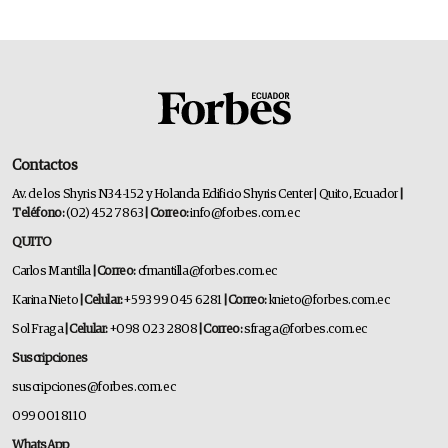
Contactos
Av. de los Shyris N34-152 y Holanda Edificio Shyris Center | Quito, Ecuador
|
Teléfono:
(02) 452 7863
| Correo:
info@forbes.com.ec
QUITO
Carlos Mantilla
| Correo:
cfmantilla@forbes.com.ec
Karina Nieto
| Celular:
+593 99 045 6281
| Correo:
knieto@forbes.com.ec
Sol Fraga
| Celular:
+098 023 2808
| Correo:
sfraga@forbes.com.ec
Suscripciones
suscripciones@forbes.com.ec
099 001 8110
WhatsApp