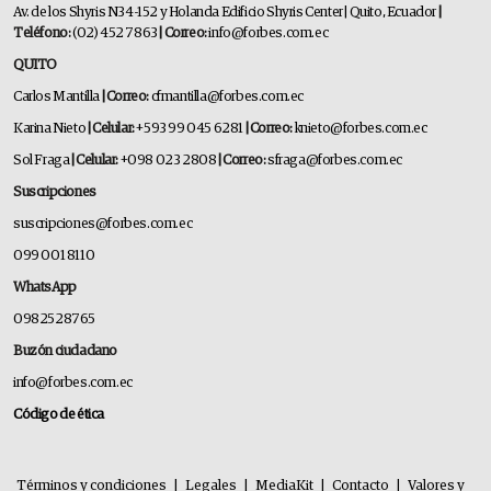
Av. de los Shyris N34-152 y Holanda Edificio Shyris Center | Quito, Ecuador
|
Teléfono:
(02) 452 7863
| Correo:
info@forbes.com.ec
QUITO
Carlos Mantilla
| Correo:
cfmantilla@forbes.com.ec
Karina Nieto
| Celular:
+593 99 045 6281
| Correo:
knieto@forbes.com.ec
Sol Fraga
| Celular:
+098 023 2808
| Correo:
sfraga@forbes.com.ec
Suscripciones
suscripciones@forbes.com.ec
099 001 8110
WhatsApp
0982528765
Buzón ciudadano
info@forbes.com.ec
Código de ética
Términos y condiciones
|
Legales
|
MediaKit
|
Contacto
|
Valores y