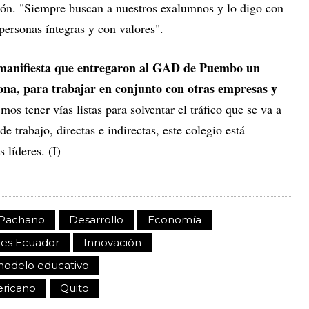
ción. "Siempre buscan a nuestros exalumnos y lo digo con
ersonas íntegras y con valores".
manifiesta que entregaron al GAD de Puembo un
zona, para trabajar en conjunto con otras empresas y
os tener vías listas para solventar el tráfico que se va a
 trabajo, directas e indirectas, este colegio está
 líderes. (I)
a Pachano
Desarrollo
Economía
es Ecuador
Innovación
odelo educativo
ricano
Quito