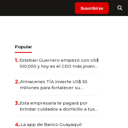
Suscribirse
Popular
1.
Esteban Guerrero empezó con US$
100.000 y hoy es el CEO más joven
de la banca ecuatoriana
2.
Almacenes TÍA invierte US$ 55
millones para fortalecer su
operación en Ecuador
3.
Esta empresaria te pagará por
brindar cuidados a domicilio a tus
seres queridos
4.
La app de Banco Guayaquil