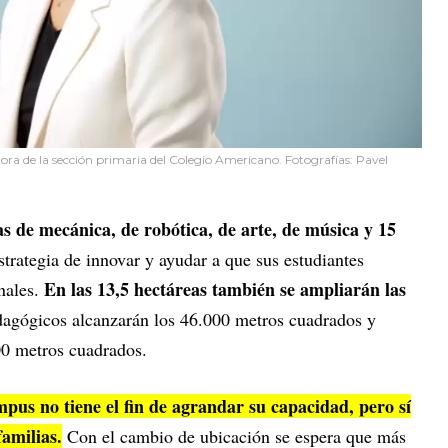
ora de la sección primaria del Colegio Americano. Fotografías: Pavel
as de mecánica, de robótica, de arte, de música y 15
trategia de innovar y ayudar a que sus estudiantes
En las 13,5 hectáreas también se ampliarán las
nales.
dagógicos alcanzarán los 46.000 metros cuadrados y
00 metros cuadrados.
pus no tiene el fin de agrandar su capacidad, pero sí
familias.
Con el cambio de ubicación se espera que más