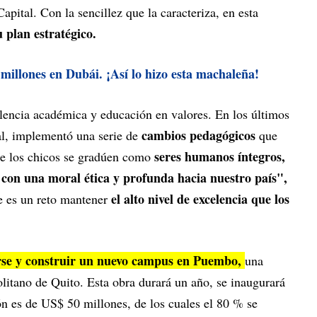
Capital. Con la sencillez que la caracteriza, en esta
 plan estratégico.
millones en Dubái. ¡Así lo hizo esta machaleña!
lencia académica y educación en valores. En los últimos
cambios pedagógicos
ral, implementó una serie de
que
seres humanos íntegros,
ue los chicos se gradúen como
con una moral ética y profunda hacia nuestro país",
el alto nivel de excelencia que los
e es un reto mantener
rse y construir un nuevo campus en Puembo,
una
olitano de Quito. Esta obra durará un año, se inaugurará
ón es de US$ 50 millones, de los cuales el 80 % se