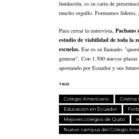
fundación, es su carta de presenta
mucho orgullo. Formamos líderes, p
Pachano 
Para cerrar la entrevista,
estudio de viabilidad de toda la 
escuelas.
Ese es su llamado: "querem
generar". Con 1.500 nuevas plazas de
apostando por Ecuador y sus futuros
TAGS
Colegio Americano
Cristin
Educación en Ecuador
Forb
Mejores colegios de Quito
m
Nuevo campus del Colegio Ame