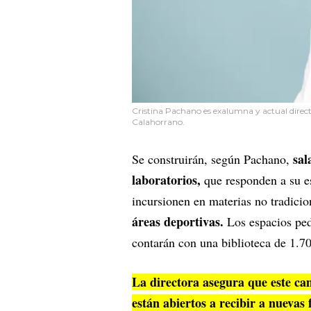
Cristina Pachano es exalumna y actual direct
Calahorrano.
sal
Se construirán, según Pachano,
laboratorios,
que responden a su es
incursionen en materias no tradicio
áreas deportivas.
Los espacios pe
contarán con una biblioteca de 1.7
La directora asegura que este cam
están abiertos a recibir a nuevas 