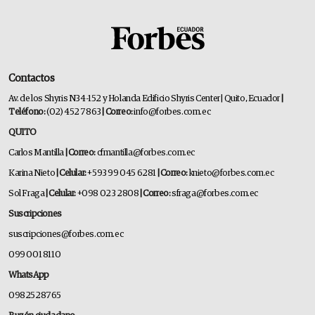
Contactos
Av. de los Shyris N34-152 y Holanda Edificio Shyris Center | Quito, Ecuador
|
Teléfono:
(02) 452 7863
| Correo:
info@forbes.com.ec
QUITO
Carlos Mantilla
| Correo:
cfmantilla@forbes.com.ec
Karina Nieto
| Celular:
+593 99 045 6281
| Correo:
knieto@forbes.com.ec
Sol Fraga
| Celular:
+098 023 2808
| Correo:
sfraga@forbes.com.ec
Suscripciones
suscripciones@forbes.com.ec
099 001 8110
WhatsApp
0982528765