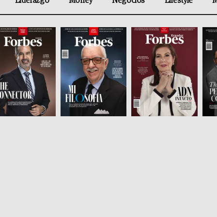
Liderazgo
Money
Negocios
Lifestyle
M