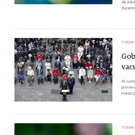
de esto
durante
TODAY
Gob
vac
Al cump
primero
médico 
TODAY