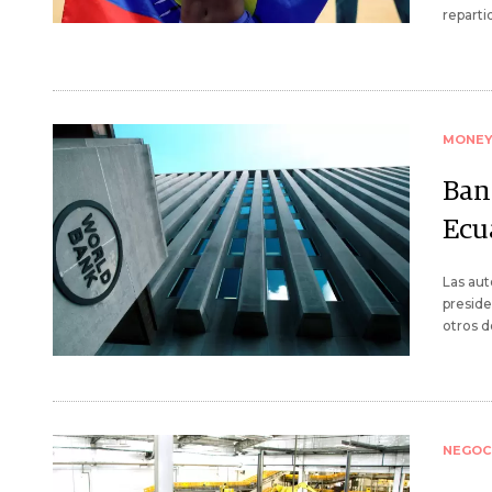
reparti
MONE
Ban
Ecu
Las aut
preside
otros d
NEGOC