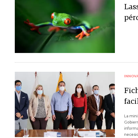
Las
pér
INNOV
Fic
faci
La mini
Gobiern
informa
necesid