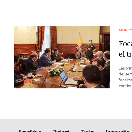
MONE
Foc
el t
Las pri
del sec
focaliz
continu