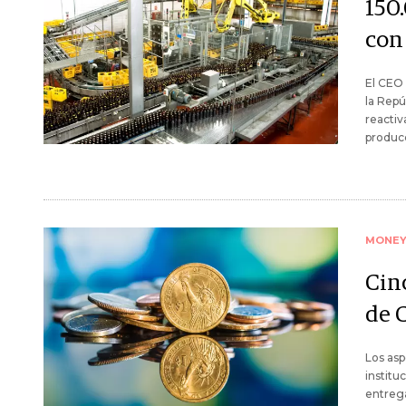
150
con
El CEO 
la Repú
reactiv
producc
MONE
Cinc
de 
Los asp
institu
entrega