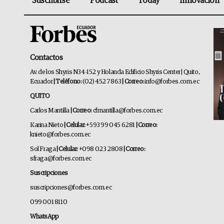
Suscribirse
Podcast
Today
Innovación
Contactos
Av. de los Shyris N34-152 y Holanda Edificio Shyris Center | Quito,
Ecuador
| Teléfono:
(02) 452 7863
| Correo:
info@forbes.com.ec
QUITO
Carlos Mantilla
| Correo:
cfmantilla@forbes.com.ec
Karina Nieto
| Celular:
+593 99 045 6281
| Correo:
knieto@forbes.com.ec
Sol Fraga
| Celular:
+098 023 2808
| Correo:
sfraga@forbes.com.ec
Suscripciones
suscripciones@forbes.com.ec
099 001 8110
WhatsApp