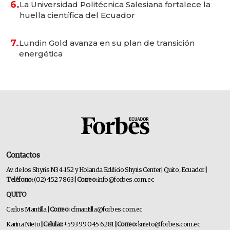
6.
La Universidad Politécnica Salesiana fortalece la
huella científica del Ecuador
7.
Lundin Gold avanza en su plan de transición
energética
Contactos
Av. de los Shyris N34-152 y Holanda Edificio Shyris Center | Quito, Ecuador
|
Teléfono:
(02) 452 7863
| Correo:
info@forbes.com.ec
QUITO
Carlos Mantilla
| Correo:
cfmantilla@forbes.com.ec
Karina Nieto
| Celular:
+593 99 045 6281
| Correo:
knieto@forbes.com.ec