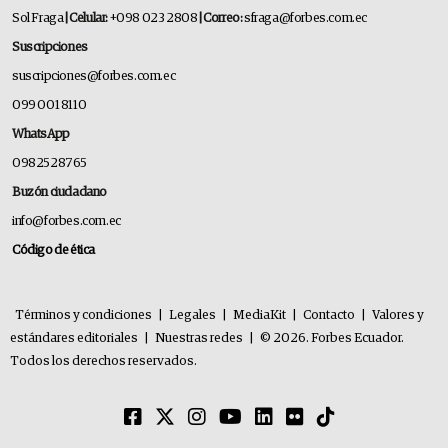
Sol Fraga
| Celular:
+098 023 2808
| Correo:
sfraga@forbes.com.ec
Suscripciones
suscripciones@forbes.com.ec
099 001 8110
WhatsApp
0982528765
Buzón ciudadano
info@forbes.com.ec
Código de ética
Términos y condiciones
|
Legales
|
MediaKit
|
Contacto
|
Valores y
estándares editoriales
|
Nuestras redes
|
© 2026. Forbes Ecuador.
Todos los derechos reservados.