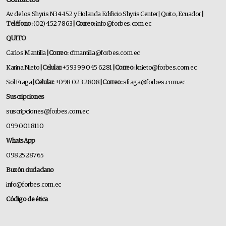
Av. de los Shyris N34-152 y Holanda Edificio Shyris Center | Quito, Ecuador
|
Teléfono:
(02) 452 7863
| Correo:
info@forbes.com.ec
QUITO
Carlos Mantilla
| Correo:
cfmantilla@forbes.com.ec
Karina Nieto
| Celular:
+593 99 045 6281
| Correo:
knieto@forbes.com.ec
Sol Fraga
| Celular:
+098 023 2808
| Correo:
sfraga@forbes.com.ec
Suscripciones
suscripciones@forbes.com.ec
099 001 8110
WhatsApp
0982528765
Buzón ciudadano
info@forbes.com.ec
Código de ética