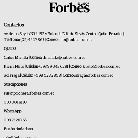
Contactos
Av. de los Shyris N34-152 y Holanda Edificio Shyris Center | Quito, Ecuador
|
Teléfono:
(02) 452 7863
| Correo:
info@forbes.com.ec
QUITO
Carlos Mantilla
| Correo:
cfmantilla@forbes.com.ec
Karina Nieto
| Celular:
+593 99 045 6281
| Correo:
knieto@forbes.com.ec
Sol Fraga
| Celular:
+098 023 2808
| Correo:
sfraga@forbes.com.ec
Suscripciones
suscripciones@forbes.com.ec
099 001 8110
WhatsApp
0982528765
Buzón ciudadano